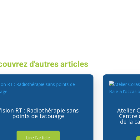
ouvrez d'autres articles
Vision RT : Radiothérapie sans
Atelier 
points de tatouage
Centre d
de la 
Lire l'article