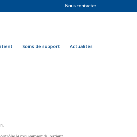
Nous contacter
atient
Soins de support
Actualités
on.
 contrôler le mouvement du patient.