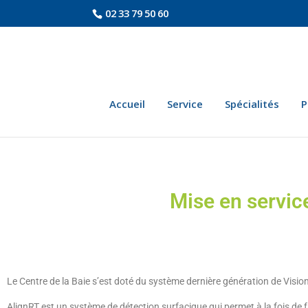
02 33 79 50 60
Accueil
Service
Spécialités
P
Mise en servic
Le Centre de la Baie s’est doté du système dernière génération de Visi
AlignRT est un système de détection surfacique qui permet à la fois de 