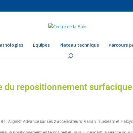
athologies
Équipes
Plateau technique
Parcours p
e du repositionnement surfacique
onRT : AlignRT Advance sur ses 2 accélérateurs Varian Truebeam et Halcy
faire un positionnement en temps réel et un suivi pendant la séance pour