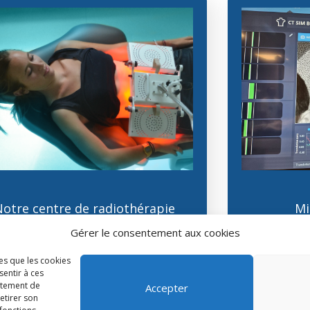
Mi
Notre centre de radiothérapie
reposit
’est doté d’un nouveau soin de
support : l’ATP38 !
Gérer le consentement aux cookies
les que les cookies
sentir à ces
Lire l'article
rtement de
Accepter
retirer son