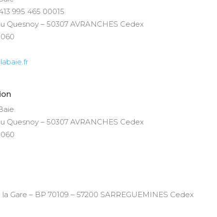
413 995 465 00015
e du Quesnoy – 50307 AVRANCHES Cedex
5060
abaie.fr
ion
Baie
e du Quesnoy – 50307 AVRANCHES Cedex
5060
 de la Gare – BP 70109 – 57200 SARREGUEMINES Cedex