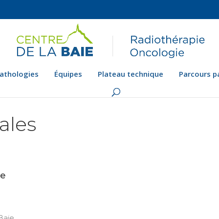
athologies
Équipes
Plateau technique
Parcours p
ales
te
Baie